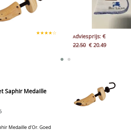
rijs:
€
12.99
€
 20.49
 Saphir Medaille
6
ir Medaille d'Or. Goed