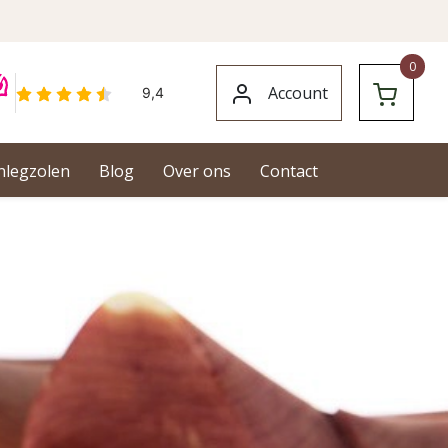
0
Account
nlegzolen
Blog
Over ons
Contact