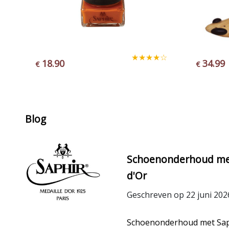
☆
★★★★☆
34.99
dviesp
€
A
22.50
€
Blog
Schoenonderhoud met
d'Or
Geschreven op 22 juni 202
Schoenonderhoud met Saph