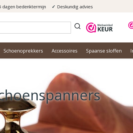
5 dagen bedenktermijn
Deskundig advies
Schoenoprekkers
Accessoires
Spaanse sloffen
I
choenspanners