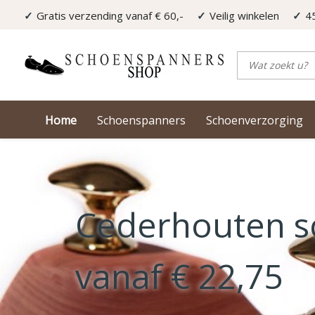
Gratis verzending vanaf € 60,-
Veilig winkelen
4
Home
Schoenspanners
Schoenverzorging
Cederhouten s
vanaf € 22,75