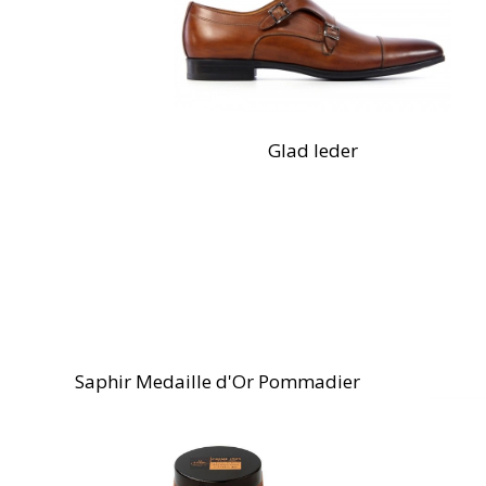
Glad leder
ier
Schoenoprekker
P