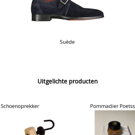
Suède
Uitgelichte producten
ommadier Poetsset
Pedicare zalf tegen zwe